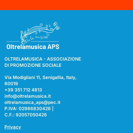
OLTRELAMUSICA - ASSOCIAZIONE
DI PROMOZIONE SOCIALE
Via Modigliani 11, Senigallia, Italy,
60019
+39 351 712 4813
info@oltrelamusica.it
oltrelamusica_aps@pec.it
P.IVA: 02986830426 |
C.F.: 92057050426
Privacy